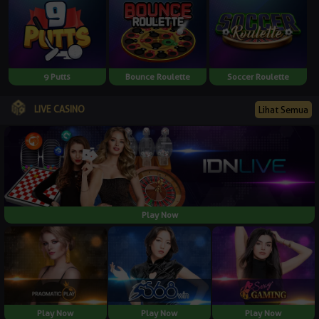
9 Putts
Bounce Roulette
Soccer Roulette
LIVE CASINO
Lihat Semua
Play Now
Play Now
Play Now
Play Now