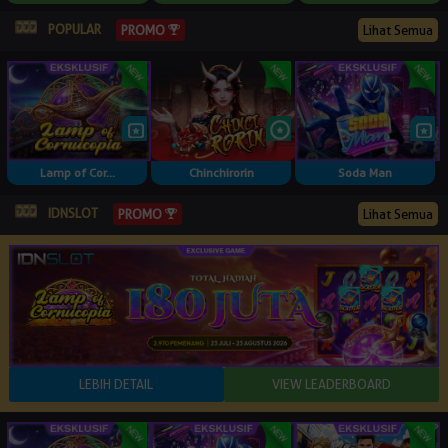
POPULAR
PROMO
Lihat Semua
Lamp of Cor...
Chinchirorin
Soda Man
IDNSLOT
PROMO
Lihat Semua