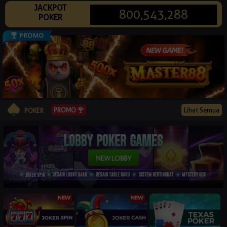
JACKPOT
© 2026 p0ker88.us. All Rights Reserved | 18+
800,543,288
POKER
PROMO
Lihat Semua
POKER