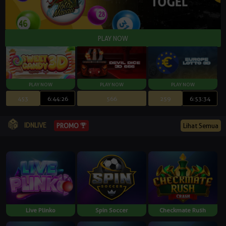
453
6:44:25
566
259
6:53:33
IDNLIVE
Lihat Semua
PROMO
Live Plinko
Spin Soccer
Checkmate Rush