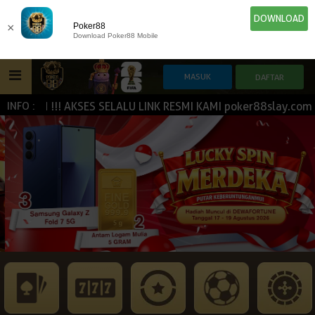
DOWNLOAD
×
Poker88
Download Poker88 Mobile
SH !!! AKSES SELALU LINK RESMI KAMI poker88slay.com | pk
INFO :
HOME
IDN E-LOTTERY
POKER
SLOT GAME
NEW
NEW
SPORTBOOK
LIVE CASINO
IDNLIVE
NEW
ESPORTS
TOGEL
ARCADE
NEW
NEW
NEW
TEMBAK IKAN
IDNRAFFLE
IDNTRADE